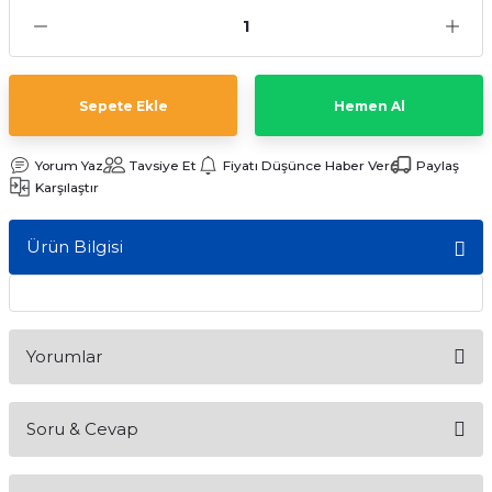
ları
Sepete Ekle
Hemen Al
Yorum Yaz
Tavsiye Et
Fiyatı Düşünce Haber Ver
Paylaş
Karşılaştır
Ürün Bilgisi
Yorumlar
Soru & Cevap
Bu ürüne ilk yorumu siz yapın!