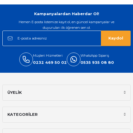
Gönder
Kampanyalardan Haberdar Ol!
Hemen E-posta listemize kayıt ol, en güncel kampanyalar ve
duyuruları ilk öğrenen sen ol.
Kaydol
Müşteri Hizmetleri
WhatsApp Sipariş
0232 469 50 02
0535 935 08 80
ÜYELİK
KATEGORİLER