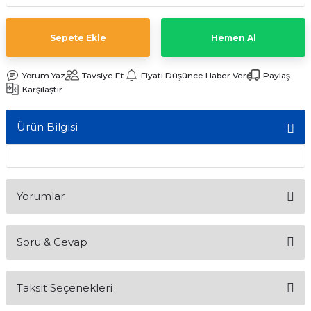
ları
Sepete Ekle
Hemen Al
Yorum Yaz
Tavsiye Et
Fiyatı Düşünce Haber Ver
Paylaş
Karşılaştır
Ürün Bilgisi
Yorumlar
Soru & Cevap
Bu ürüne ilk yorumu siz yapın!
Taksit Seçenekleri
Yorum Yaz
Ürün hakkında henüz soru sorulmamış.