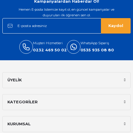
Kampanyalardan Haberdar Ol!
Hemen E-posta listemize kayıt ol, en güncel kampanyalar ve
duyuruları ilk öğrenen sen ol.
Kaydol
Müşteri Hizmetleri
WhatsApp Sipariş
0232 469 50 02
0535 935 08 80
ÜYELİK
KATEGORİLER
KURUMSAL