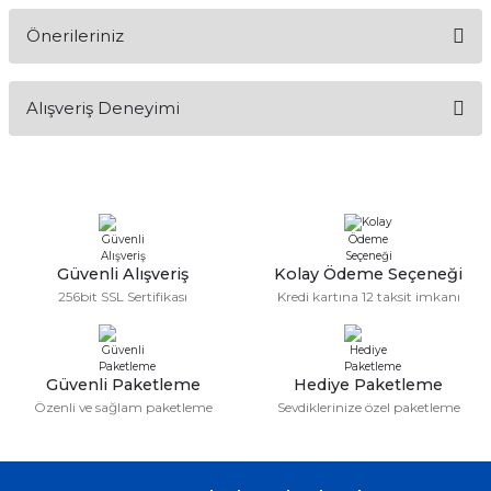
Önerileriniz
Soru Sor
Bu ürünün fiyat bilgisi, resim, ürün açıklamalarında ve diğer
Alışveriş Deneyimi
konularda yetersiz gördüğünüz noktaları öneri formunu
kullanarak tarafımıza iletebilirsiniz.
Görüş ve önerileriniz için teşekkür ederiz.
Sitemize ilk yorumu siz yapın!
Ürün resmi kalitesiz, bozuk veya görüntülenemiyor.
Ürün açıklamasında eksik bilgiler bulunuyor.
Deneyimini Paylaş
Ürün bilgilerinde hatalar bulunuyor.
Güvenli Alışveriş
Kolay Ödeme Seçeneği
256bit SSL Sertifikası
Kredi kartına 12 taksit imkanı
Ürün fiyatı diğer sitelerden daha pahalı.
Bu ürüne benzer farklı alternatifler olmalı.
Güvenli Paketleme
Hediye Paketleme
Özenli ve sağlam paketleme
Sevdiklerinize özel paketleme
Gönder