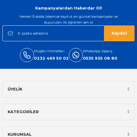
Gönder
Kampanyalardan Haberdar Ol!
Hemen E-posta listemize kayıt ol, en güncel kampanyalar ve
duyuruları ilk öğrenen sen ol.
Kaydol
Müşteri Hizmetleri
WhatsApp Sipariş
0232 469 50 02
0535 935 08 80
ÜYELİK
KATEGORİLER
KURUMSAL