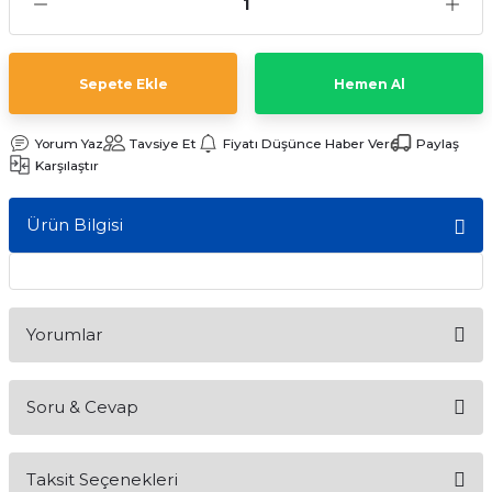
ları
Sepete Ekle
Hemen Al
Yorum Yaz
Tavsiye Et
Fiyatı Düşünce Haber Ver
Paylaş
Karşılaştır
Ürün Bilgisi
Yorumlar
Soru & Cevap
Bu ürüne ilk yorumu siz yapın!
Taksit Seçenekleri