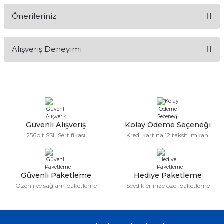
Önerileriniz
Soru Sor
Bu ürünün fiyat bilgisi, resim, ürün açıklamalarında ve diğer
Alışveriş Deneyimi
konularda yetersiz gördüğünüz noktaları öneri formunu
kullanarak tarafımıza iletebilirsiniz.
Görüş ve önerileriniz için teşekkür ederiz.
Sitemize ilk yorumu siz yapın!
Ürün resmi kalitesiz, bozuk veya görüntülenemiyor.
Ürün açıklamasında eksik bilgiler bulunuyor.
Deneyimini Paylaş
Ürün bilgilerinde hatalar bulunuyor.
Güvenli Alışveriş
Kolay Ödeme Seçeneği
256bit SSL Sertifikası
Kredi kartına 12 taksit imkanı
Ürün fiyatı diğer sitelerden daha pahalı.
Bu ürüne benzer farklı alternatifler olmalı.
Güvenli Paketleme
Hediye Paketleme
Özenli ve sağlam paketleme
Sevdiklerinize özel paketleme
Gönder