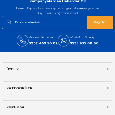
Kampanyalardan Haberdar Ol!
Hemen E-posta listemize kayıt ol, en güncel kampanyalar ve
duyuruları ilk öğrenen sen ol.
Kaydol
Müşteri Hizmetleri
WhatsApp Sipariş
0232 469 50 02
0535 935 08 80
ÜYELİK
KATEGORİLER
KURUMSAL