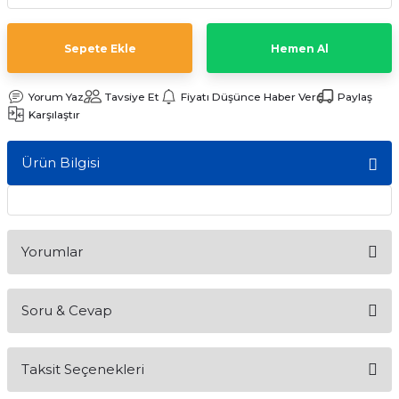
ları
Sepete Ekle
Hemen Al
Yorum Yaz
Tavsiye Et
Fiyatı Düşünce Haber Ver
Paylaş
Karşılaştır
Ürün Bilgisi
Yorumlar
Soru & Cevap
Bu ürüne ilk yorumu siz yapın!
Taksit Seçenekleri
Yorum Yaz
Ürün hakkında henüz soru sorulmamış.