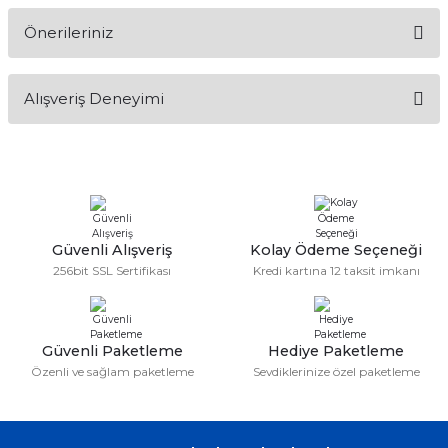
Önerileriniz
Soru Sor
Bu ürünün fiyat bilgisi, resim, ürün açıklamalarında ve diğer
Alışveriş Deneyimi
konularda yetersiz gördüğünüz noktaları öneri formunu
kullanarak tarafımıza iletebilirsiniz.
Görüş ve önerileriniz için teşekkür ederiz.
Sitemize ilk yorumu siz yapın!
Ürün resmi kalitesiz, bozuk veya görüntülenemiyor.
Ürün açıklamasında eksik bilgiler bulunuyor.
Deneyimini Paylaş
Ürün bilgilerinde hatalar bulunuyor.
Güvenli Alışveriş
Kolay Ödeme Seçeneği
256bit SSL Sertifikası
Kredi kartına 12 taksit imkanı
Ürün fiyatı diğer sitelerden daha pahalı.
Bu ürüne benzer farklı alternatifler olmalı.
Güvenli Paketleme
Hediye Paketleme
Özenli ve sağlam paketleme
Sevdiklerinize özel paketleme
Gönder