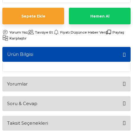
ları
Sepete Ekle
Hemen Al
Yorum Yaz
Tavsiye Et
Fiyatı Düşünce Haber Ver
Paylaş
Karşılaştır
Ürün Bilgisi
Yorumlar
Soru & Cevap
Bu ürüne ilk yorumu siz yapın!
Taksit Seçenekleri
Yorum Yaz
Ürün hakkında henüz soru sorulmamış.