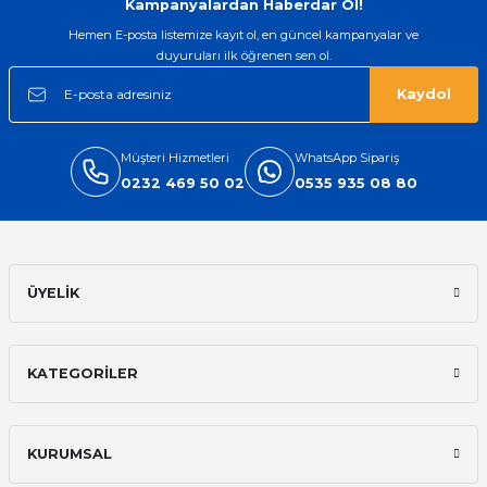
Kampanyalardan Haberdar Ol!
Hemen E-posta listemize kayıt ol, en güncel kampanyalar ve
duyuruları ilk öğrenen sen ol.
Kaydol
Müşteri Hizmetleri
WhatsApp Sipariş
0232 469 50 02
0535 935 08 80
ÜYELİK
KATEGORİLER
KURUMSAL