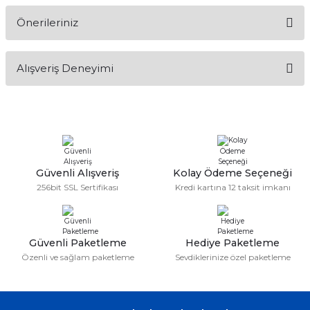
Önerileriniz
Soru Sor
Bu ürünün fiyat bilgisi, resim, ürün açıklamalarında ve diğer
Alışveriş Deneyimi
konularda yetersiz gördüğünüz noktaları öneri formunu
kullanarak tarafımıza iletebilirsiniz.
Görüş ve önerileriniz için teşekkür ederiz.
Sitemize ilk yorumu siz yapın!
Ürün resmi kalitesiz, bozuk veya görüntülenemiyor.
Ürün açıklamasında eksik bilgiler bulunuyor.
Deneyimini Paylaş
Ürün bilgilerinde hatalar bulunuyor.
Güvenli Alışveriş
Kolay Ödeme Seçeneği
256bit SSL Sertifikası
Kredi kartına 12 taksit imkanı
Ürün fiyatı diğer sitelerden daha pahalı.
Bu ürüne benzer farklı alternatifler olmalı.
Güvenli Paketleme
Hediye Paketleme
Özenli ve sağlam paketleme
Sevdiklerinize özel paketleme
Gönder