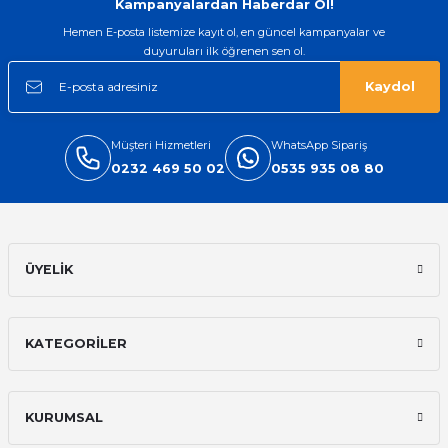
Kampanyalardan Haberdar Ol!
Hemen E-posta listemize kayıt ol, en güncel kampanyalar ve
duyuruları ilk öğrenen sen ol.
Kaydol
Müşteri Hizmetleri
WhatsApp Sipariş
0232 469 50 02
0535 935 08 80
ÜYELİK
KATEGORİLER
KURUMSAL