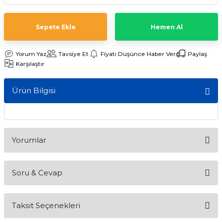
ları
Sepete Ekle
Hemen Al
Yorum Yaz
Tavsiye Et
Fiyatı Düşünce Haber Ver
Paylaş
Karşılaştır
Ürün Bilgisi
Yorumlar
Soru & Cevap
Bu ürüne ilk yorumu siz yapın!
Taksit Seçenekleri
Yorum Yaz
Ürün hakkında henüz soru sorulmamış.