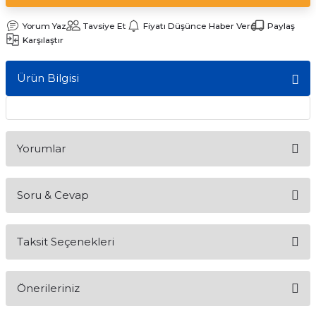
ları
Yorum Yaz
Tavsiye Et
Fiyatı Düşünce Haber Ver
Paylaş
Karşılaştır
Ürün Bilgisi
Yorumlar
Soru & Cevap
Bu ürüne ilk yorumu siz yapın!
Taksit Seçenekleri
Yorum Yaz
Ürün hakkında henüz soru sorulmamış.
Önerileriniz
Soru Sor