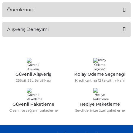
Önerileriniz
Soru Sor
Bu ürünün fiyat bilgisi, resim, ürün açıklamalarında ve diğer
Alışveriş Deneyimi
konularda yetersiz gördüğünüz noktaları öneri formunu
kullanarak tarafımıza iletebilirsiniz.
Görüş ve önerileriniz için teşekkür ederiz.
Sitemize ilk yorumu siz yapın!
Ürün resmi kalitesiz, bozuk veya görüntülenemiyor.
Ürün açıklamasında eksik bilgiler bulunuyor.
Deneyimini Paylaş
Ürün bilgilerinde hatalar bulunuyor.
Güvenli Alışveriş
Kolay Ödeme Seçeneği
256bit SSL Sertifikası
Kredi kartına 12 taksit imkanı
Ürün fiyatı diğer sitelerden daha pahalı.
Bu ürüne benzer farklı alternatifler olmalı.
Güvenli Paketleme
Hediye Paketleme
Özenli ve sağlam paketleme
Sevdiklerinize özel paketleme
Gönder