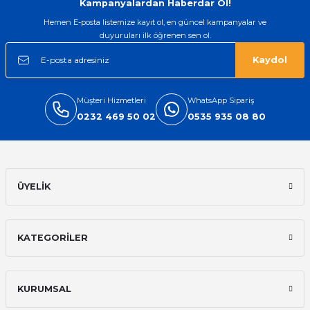
Kampanyalardan Haberdar Ol!
Hemen E-posta listemize kayıt ol, en güncel kampanyalar ve
duyuruları ilk öğrenen sen ol.
Kaydol
Müşteri Hizmetleri
WhatsApp Sipariş
0232 469 50 02
0535 935 08 80
ÜYELİK
KATEGORİLER
KURUMSAL