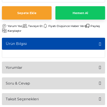
ları
Sepete Ekle
Hemen Al
Yorum Yaz
Tavsiye Et
Fiyatı Düşünce Haber Ver
Paylaş
Karşılaştır
Ürün Bilgisi
Yorumlar
Soru & Cevap
Bu ürüne ilk yorumu siz yapın!
Taksit Seçenekleri
Yorum Yaz
Ürün hakkında henüz soru sorulmamış.