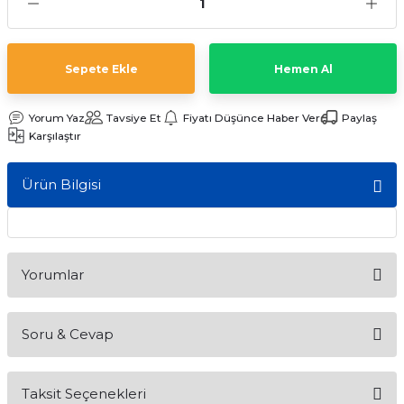
ları
Sepete Ekle
Hemen Al
Yorum Yaz
Tavsiye Et
Fiyatı Düşünce Haber Ver
Paylaş
Karşılaştır
Ürün Bilgisi
Yorumlar
Soru & Cevap
Bu ürüne ilk yorumu siz yapın!
Taksit Seçenekleri