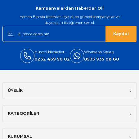
Gönder
Kampanyalardan Haberdar Ol!
Hemen E-posta listemize kayıt ol, en güncel kampanyalar ve
duyuruları ilk öğrenen sen ol.
Kaydol
Müşteri Hizmetleri
WhatsApp Sipariş
0232 469 50 02
0535 935 08 80
ÜYELİK
KATEGORİLER
KURUMSAL