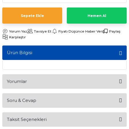
ları
Sepete Ekle
Hemen Al
Yorum Yaz
Tavsiye Et
Fiyatı Düşünce Haber Ver
Paylaş
Karşılaştır
Ürün Bilgisi
Yorumlar
Soru & Cevap
Bu ürüne ilk yorumu siz yapın!
Taksit Seçenekleri
Yorum Yaz
Ürün hakkında henüz soru sorulmamış.