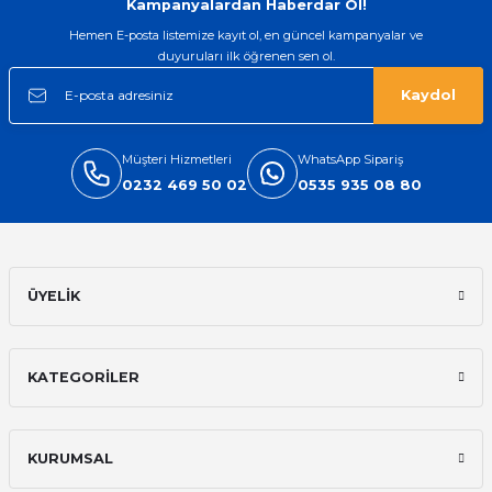
Kampanyalardan Haberdar Ol!
Hemen E-posta listemize kayıt ol, en güncel kampanyalar ve
duyuruları ilk öğrenen sen ol.
Kaydol
Müşteri Hizmetleri
WhatsApp Sipariş
0232 469 50 02
0535 935 08 80
ÜYELİK
KATEGORİLER
KURUMSAL