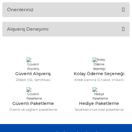
Önerileriniz
Soru Sor
Bu ürünün fiyat bilgisi, resim, ürün açıklamalarında ve diğer
Alışveriş Deneyimi
konularda yetersiz gördüğünüz noktaları öneri formunu
kullanarak tarafımıza iletebilirsiniz.
Görüş ve önerileriniz için teşekkür ederiz.
Sitemize ilk yorumu siz yapın!
Ürün resmi kalitesiz, bozuk veya görüntülenemiyor.
Ürün açıklamasında eksik bilgiler bulunuyor.
Deneyimini Paylaş
Ürün bilgilerinde hatalar bulunuyor.
Güvenli Alışveriş
Kolay Ödeme Seçeneği
256bit SSL Sertifikası
Kredi kartına 12 taksit imkanı
Ürün fiyatı diğer sitelerden daha pahalı.
Bu ürüne benzer farklı alternatifler olmalı.
Güvenli Paketleme
Hediye Paketleme
Özenli ve sağlam paketleme
Sevdiklerinize özel paketleme
Gönder