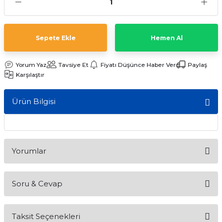
ları
Sepete Ekle
Hemen Al
Yorum Yaz
Tavsiye Et
Fiyatı Düşünce Haber Ver
Paylaş
Karşılaştır
Ürün Bilgisi
Yorumlar
Soru & Cevap
Bu ürüne ilk yorumu siz yapın!
Taksit Seçenekleri