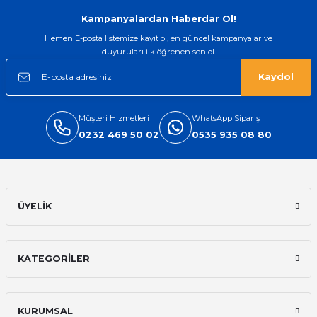
Gönder
Kampanyalardan Haberdar Ol!
Hemen E-posta listemize kayıt ol, en güncel kampanyalar ve
duyuruları ilk öğrenen sen ol.
Kaydol
Müşteri Hizmetleri
WhatsApp Sipariş
0232 469 50 02
0535 935 08 80
ÜYELİK
KATEGORİLER
KURUMSAL