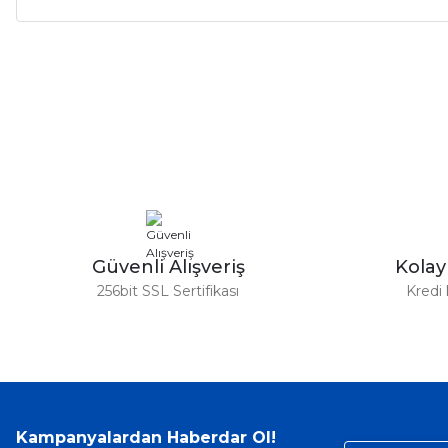
Bu ürünün fiyat bilgisi, resim, ürün açıklamalarında ve diğer ko
Görüş ve önerileriniz için teşekkür ederiz.
Ürün resmi kalitesiz, bozuk veya görüntülenemiyor.
Ürün açıklamasında eksik bilgiler bulunuyor.
Ürün bilgilerinde hatalar bulunuyor.
Ürün fiyatı diğer sitelerden daha pahalı.
Bu ürüne benzer farklı alternatifler olmalı.
Güvenli Alışveriş
Kola
256bit SSL Sertifikası
Kredi 
Kampanyalardan Haberdar Ol!