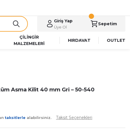
Giriş Yap
Sepetim
Üye Ol
ÇİLİNGİR
HIRDAVAT
OUTLET
MALZEMELERİ
küm Asma Kilit 40 mm Gri – 50-540
Taksit Seçenekleri
yan
taksitlerle
alabilirsiniz.