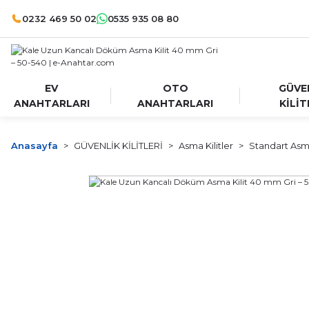
0232 469 50 02
0535 935 08 80
EV
OTO
GÜVE
ANAHTARLARI
ANAHTARLARI
KİLİT
Anasayfa
GÜVENLİK KİLİTLERİ
Asma Kilitler
Standart Asma