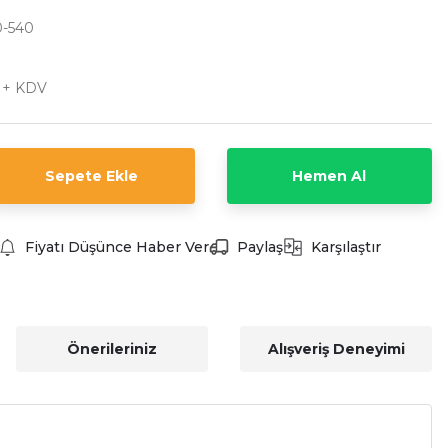
-540
L + KDV
Sepete Ekle
Hemen Al
Fiyatı Düşünce Haber Ver
Paylaş
Karşılaştır
Önerileriniz
Alışveriş Deneyimi