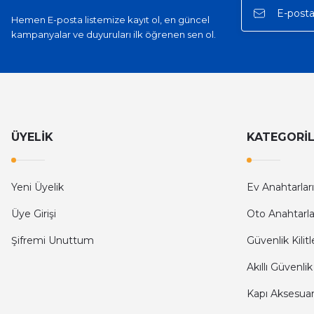
Hemen E-posta listemize kayıt ol, en güncel
kampanyalar ve duyuruları ilk öğrenen sen ol.
ÜYELİK
KATEGORİ
Yeni Üyelik
Ev Anahtarları
Üye Girişi
Oto Anahtarla
Şifremi Unuttum
Güvenlik Kilitl
Akıllı Güvenlik
Kapı Aksesuarl