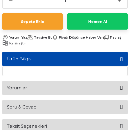
ları
Sepete Ekle
Hemen Al
Yorum Yaz
Tavsiye Et
Fiyatı Düşünce Haber Ver
Paylaş
Karşılaştır
Ürün Bilgisi
Yorumlar
Soru & Cevap
Bu ürüne ilk yorumu siz yapın!
Taksit Seçenekleri
Yorum Yaz