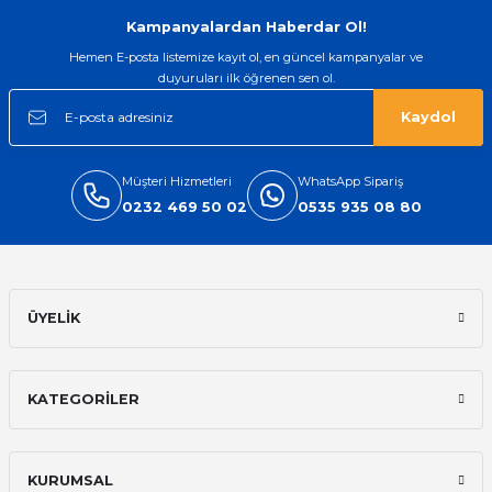
Gönder
Kampanyalardan Haberdar Ol!
Hemen E-posta listemize kayıt ol, en güncel kampanyalar ve
duyuruları ilk öğrenen sen ol.
Kaydol
Müşteri Hizmetleri
WhatsApp Sipariş
0232 469 50 02
0535 935 08 80
ÜYELİK
KATEGORİLER
KURUMSAL