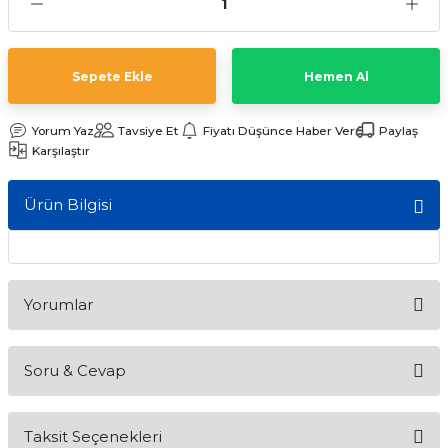
ları
Sepete Ekle
Hemen Al
Yorum Yaz
Tavsiye Et
Fiyatı Düşünce Haber Ver
Paylaş
Karşılaştır
Ürün Bilgisi
Yorumlar
Soru & Cevap
Bu ürüne ilk yorumu siz yapın!
Taksit Seçenekleri