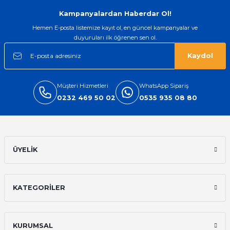
Gönder
Kampanyalardan Haberdar Ol!
Hemen E-posta listemize kayıt ol, en güncel kampanyalar ve
duyuruları ilk öğrenen sen ol.
Kaydol
Müşteri Hizmetleri
WhatsApp Sipariş
0232 469 50 02
0535 935 08 80
ÜYELİK
KATEGORİLER
KURUMSAL