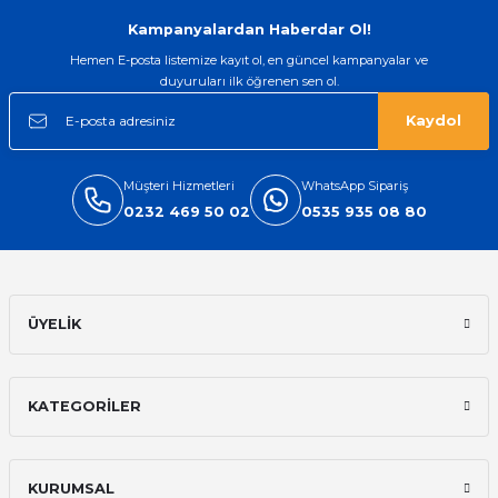
Gönder
Kampanyalardan Haberdar Ol!
Hemen E-posta listemize kayıt ol, en güncel kampanyalar ve
duyuruları ilk öğrenen sen ol.
Kaydol
Müşteri Hizmetleri
WhatsApp Sipariş
0232 469 50 02
0535 935 08 80
ÜYELİK
KATEGORİLER
KURUMSAL