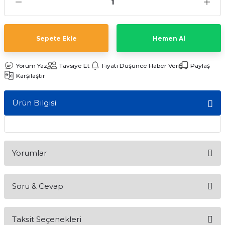
ları
Sepete Ekle
Hemen Al
Yorum Yaz
Tavsiye Et
Fiyatı Düşünce Haber Ver
Paylaş
Karşılaştır
Ürün Bilgisi
Yorumlar
Soru & Cevap
Bu ürüne ilk yorumu siz yapın!
Taksit Seçenekleri