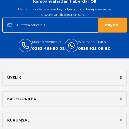
Kampanyalardan Haberdar Ol!
Hemen E-posta listemize kayıt ol, en güncel kampanyalar ve
duyuruları ilk öğrenen sen ol.
Kaydol
Müşteri Hizmetleri
WhatsApp Sipariş
0232 469 50 02
0535 935 08 80
ÜYELİK
KATEGORİLER
KURUMSAL