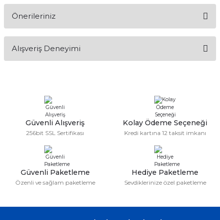
Önerileriniz
Soru Sor
Bu ürünün fiyat bilgisi, resim, ürün açıklamalarında ve diğer
Alışveriş Deneyimi
konularda yetersiz gördüğünüz noktaları öneri formunu
kullanarak tarafımıza iletebilirsiniz.
Görüş ve önerileriniz için teşekkür ederiz.
Sitemize ilk yorumu siz yapın!
Ürün resmi kalitesiz, bozuk veya görüntülenemiyor.
Ürün açıklamasında eksik bilgiler bulunuyor.
Deneyimini Paylaş
Ürün bilgilerinde hatalar bulunuyor.
Güvenli Alışveriş
Kolay Ödeme Seçeneği
256bit SSL Sertifikası
Kredi kartına 12 taksit imkanı
Ürün fiyatı diğer sitelerden daha pahalı.
Bu ürüne benzer farklı alternatifler olmalı.
Güvenli Paketleme
Hediye Paketleme
Özenli ve sağlam paketleme
Sevdiklerinize özel paketleme
Gönder