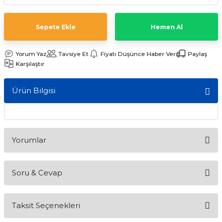
ları
Sepete Ekle
Hemen Al
Yorum Yaz
Tavsiye Et
Fiyatı Düşünce Haber Ver
Paylaş
Karşılaştır
Ürün Bilgisi
Yorumlar
Soru & Cevap
Bu ürüne ilk yorumu siz yapın!
Taksit Seçenekleri
Yorum Yaz
Ürün hakkında henüz soru sorulmamış.