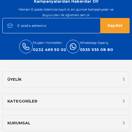
Kampanyalardan Haberdar Ol!
Hemen E-posta listemize kayıt ol, en güncel kampanyalar ve
duyuruları ilk öğrenen sen ol.
Kaydol
Müşteri Hizmetleri
WhatsApp Sipariş
0232 469 50 02
0535 935 08 80
ÜYELİK
KATEGORİLER
KURUMSAL