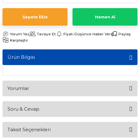
ları
Sepete Ekle
Hemen Al
Yorum Yaz
Tavsiye Et
Fiyatı Düşünce Haber Ver
Paylaş
Karşılaştır
Ürün Bilgisi
Yorumlar
Soru & Cevap
Bu ürüne ilk yorumu siz yapın!
Taksit Seçenekleri
Yorum Yaz
Ürün hakkında henüz soru sorulmamış.