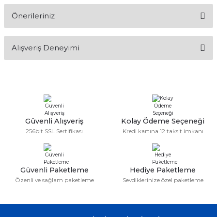
Önerileriniz
Soru Sor
Bu ürünün fiyat bilgisi, resim, ürün açıklamalarında ve diğer
Alışveriş Deneyimi
konularda yetersiz gördüğünüz noktaları öneri formunu
kullanarak tarafımıza iletebilirsiniz.
Görüş ve önerileriniz için teşekkür ederiz.
Sitemize ilk yorumu siz yapın!
Ürün resmi kalitesiz, bozuk veya görüntülenemiyor.
Ürün açıklamasında eksik bilgiler bulunuyor.
Deneyimini Paylaş
Ürün bilgilerinde hatalar bulunuyor.
Güvenli Alışveriş
Kolay Ödeme Seçeneği
256bit SSL Sertifikası
Kredi kartına 12 taksit imkanı
Ürün fiyatı diğer sitelerden daha pahalı.
Bu ürüne benzer farklı alternatifler olmalı.
Güvenli Paketleme
Hediye Paketleme
Özenli ve sağlam paketleme
Sevdiklerinize özel paketleme
Gönder