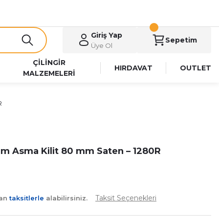
Giriş Yap
Sepetim
Üye Ol
ÇİLİNGİR
HIRDAVAT
OUTLET
MALZEMELERİ
R
m Asma Kilit 80 mm Saten – 1280R
Taksit Seçenekleri
yan
taksitlerle
alabilirsiniz.