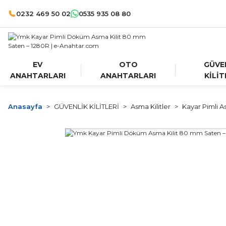
0232 469 50 02
0535 935 08 80
EV
OTO
GÜVE
ANAHTARLARI
ANAHTARLARI
KİLİT
Anasayfa
GÜVENLİK KİLİTLERİ
Asma Kilitler
Kayar Pimli As