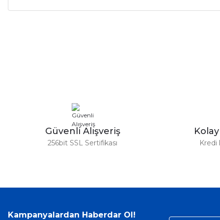
Bu ürünün fiyat bilgisi, resim, ürün açıklamalarında ve diğer ko
Görüş ve önerileriniz için teşekkür ederiz.
Ürün resmi kalitesiz, bozuk veya görüntülenemiyor.
Ürün açıklamasında eksik bilgiler bulunuyor.
Ürün bilgilerinde hatalar bulunuyor.
Ürün fiyatı diğer sitelerden daha pahalı.
Bu ürüne benzer farklı alternatifler olmalı.
Güvenli Alışveriş
Kola
256bit SSL Sertifikası
Kredi 
Kampanyalardan Haberdar Ol!