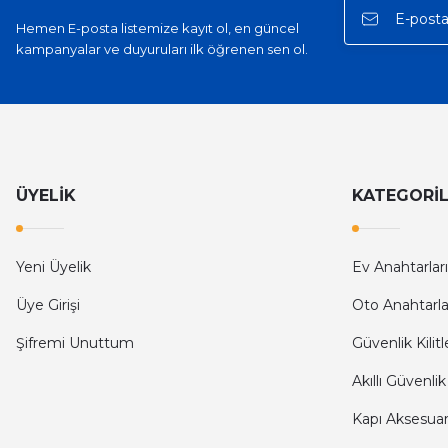
Hemen E-posta listemize kayıt ol, en güncel
kampanyalar ve duyuruları ilk öğrenen sen ol.
ÜYELİK
KATEGORİ
Yeni Üyelik
Ev Anahtarları
Üye Girişi
Oto Anahtarla
Şifremi Unuttum
Güvenlik Kilitl
Akıllı Güvenlik
Kapı Aksesuarl