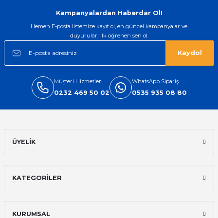
Gönder
Kampanyalardan Haberdar Ol!
Hemen E-posta listemize kayıt ol, en güncel kampanyalar ve
duyuruları ilk öğrenen sen ol.
Kaydol
Müşteri Hizmetleri
WhatsApp Sipariş
0232 469 50 02
0535 935 08 80
ÜYELİK
KATEGORİLER
KURUMSAL