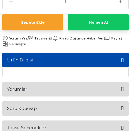
ları
Sepete Ekle
Hemen Al
Yorum Yaz
Tavsiye Et
Fiyatı Düşünce Haber Ver
Paylaş
Karşılaştır
Ürün Bilgisi
Yorumlar
Soru & Cevap
Bu ürüne ilk yorumu siz yapın!
Taksit Seçenekleri