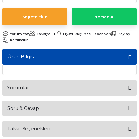
ları
Sepete Ekle
Hemen Al
Yorum Yaz
Tavsiye Et
Fiyatı Düşünce Haber Ver
Paylaş
Karşılaştır
Ürün Bilgisi
Yorumlar
Soru & Cevap
Bu ürüne ilk yorumu siz yapın!
Taksit Seçenekleri
Yorum Yaz
Ürün hakkında henüz soru sorulmamış.