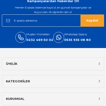
Kampanyalardan Haberdar Ol!
Hemen E-posta listemize kayıt ol, en güncel kampanyalar ve
duyuruları ilk öğrenen sen ol.
Kaydol
Müşteri Hizmetleri
WhatsApp Sipariş
0232 469 50 02
0535 935 08 80
ÜYELİK
KATEGORİLER
KURUMSAL