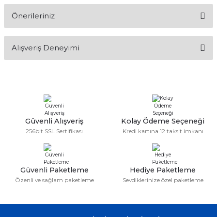
Önerileriniz
Soru Sor
Bu ürünün fiyat bilgisi, resim, ürün açıklamalarında ve diğer
Alışveriş Deneyimi
konularda yetersiz gördüğünüz noktaları öneri formunu
kullanarak tarafımıza iletebilirsiniz.
Görüş ve önerileriniz için teşekkür ederiz.
Sitemize ilk yorumu siz yapın!
Ürün resmi kalitesiz, bozuk veya görüntülenemiyor.
Ürün açıklamasında eksik bilgiler bulunuyor.
Deneyimini Paylaş
Ürün bilgilerinde hatalar bulunuyor.
Güvenli Alışveriş
Kolay Ödeme Seçeneği
256bit SSL Sertifikası
Kredi kartına 12 taksit imkanı
Ürün fiyatı diğer sitelerden daha pahalı.
Bu ürüne benzer farklı alternatifler olmalı.
Güvenli Paketleme
Hediye Paketleme
Özenli ve sağlam paketleme
Sevdiklerinize özel paketleme
Gönder