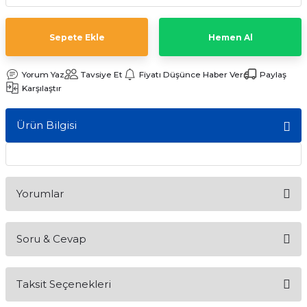
ları
Sepete Ekle
Hemen Al
Yorum Yaz
Tavsiye Et
Fiyatı Düşünce Haber Ver
Paylaş
Karşılaştır
Ürün Bilgisi
Yorumlar
Soru & Cevap
Bu ürüne ilk yorumu siz yapın!
Taksit Seçenekleri
Yorum Yaz
Ürün hakkında henüz soru sorulmamış.