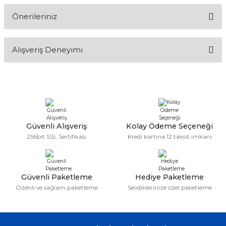
Önerileriniz
Soru Sor
Bu ürünün fiyat bilgisi, resim, ürün açıklamalarında ve diğer
Alışveriş Deneyimi
konularda yetersiz gördüğünüz noktaları öneri formunu
kullanarak tarafımıza iletebilirsiniz.
Görüş ve önerileriniz için teşekkür ederiz.
Sitemize ilk yorumu siz yapın!
Ürün resmi kalitesiz, bozuk veya görüntülenemiyor.
Ürün açıklamasında eksik bilgiler bulunuyor.
Deneyimini Paylaş
Ürün bilgilerinde hatalar bulunuyor.
Güvenli Alışveriş
Kolay Ödeme Seçeneği
256bit SSL Sertifikası
Kredi kartına 12 taksit imkanı
Ürün fiyatı diğer sitelerden daha pahalı.
Bu ürüne benzer farklı alternatifler olmalı.
Güvenli Paketleme
Hediye Paketleme
Özenli ve sağlam paketleme
Sevdiklerinize özel paketleme
Gönder