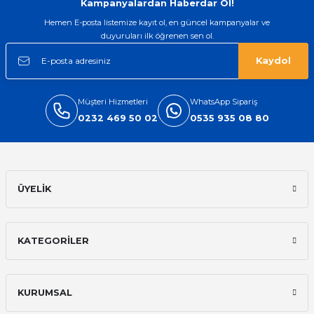
Kampanyalardan Haberdar Ol!
Hemen E-posta listemize kayıt ol, en güncel kampanyalar ve
duyuruları ilk öğrenen sen ol.
Kaydol
Müşteri Hizmetleri
WhatsApp Sipariş
0232 469 50 02
0535 935 08 80
ÜYELİK
KATEGORİLER
KURUMSAL