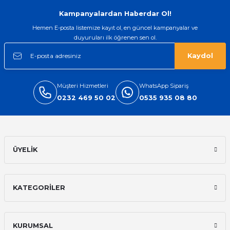
Gönder
Kampanyalardan Haberdar Ol!
Hemen E-posta listemize kayıt ol, en güncel kampanyalar ve
duyuruları ilk öğrenen sen ol.
Kaydol
Müşteri Hizmetleri
WhatsApp Sipariş
0232 469 50 02
0535 935 08 80
ÜYELİK
KATEGORİLER
KURUMSAL