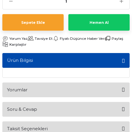
ları
Sepete Ekle
Hemen Al
Yorum Yaz
Tavsiye Et
Fiyatı Düşünce Haber Ver
Paylaş
Karşılaştır
Ürün Bilgisi
Yorumlar
Soru & Cevap
Bu ürüne ilk yorumu siz yapın!
Taksit Seçenekleri