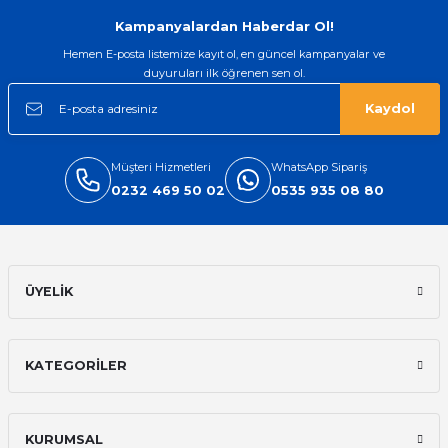
Gönder
Kampanyalardan Haberdar Ol!
Hemen E-posta listemize kayıt ol, en güncel kampanyalar ve
duyuruları ilk öğrenen sen ol.
Kaydol
Müşteri Hizmetleri
WhatsApp Sipariş
0232 469 50 02
0535 935 08 80
ÜYELİK
KATEGORİLER
KURUMSAL