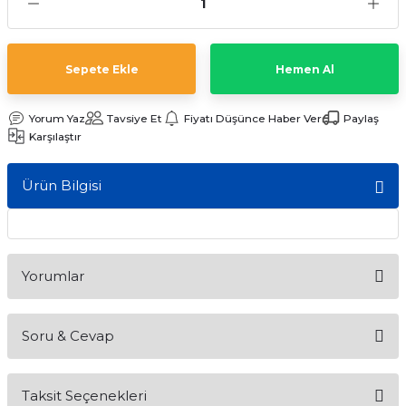
ları
Sepete Ekle
Hemen Al
Yorum Yaz
Tavsiye Et
Fiyatı Düşünce Haber Ver
Paylaş
Karşılaştır
Ürün Bilgisi
Yorumlar
Soru & Cevap
Bu ürüne ilk yorumu siz yapın!
Taksit Seçenekleri