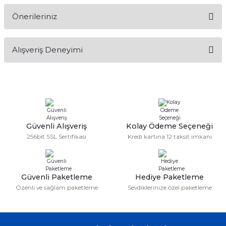
Önerileriniz
Soru Sor
Bu ürünün fiyat bilgisi, resim, ürün açıklamalarında ve diğer
Alışveriş Deneyimi
konularda yetersiz gördüğünüz noktaları öneri formunu
kullanarak tarafımıza iletebilirsiniz.
Görüş ve önerileriniz için teşekkür ederiz.
Sitemize ilk yorumu siz yapın!
Ürün resmi kalitesiz, bozuk veya görüntülenemiyor.
Ürün açıklamasında eksik bilgiler bulunuyor.
Deneyimini Paylaş
Ürün bilgilerinde hatalar bulunuyor.
Güvenli Alışveriş
Kolay Ödeme Seçeneği
256bit SSL Sertifikası
Kredi kartına 12 taksit imkanı
Ürün fiyatı diğer sitelerden daha pahalı.
Bu ürüne benzer farklı alternatifler olmalı.
Güvenli Paketleme
Hediye Paketleme
Özenli ve sağlam paketleme
Sevdiklerinize özel paketleme
Gönder