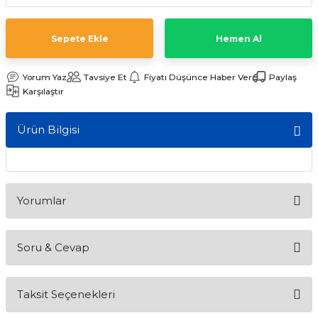
ları
Sepete Ekle
Hemen Al
Yorum Yaz
Tavsiye Et
Fiyatı Düşünce Haber Ver
Paylaş
Karşılaştır
Ürün Bilgisi
Yorumlar
Soru & Cevap
Bu ürüne ilk yorumu siz yapın!
Taksit Seçenekleri
Yorum Yaz
Ürün hakkında henüz soru sorulmamış.