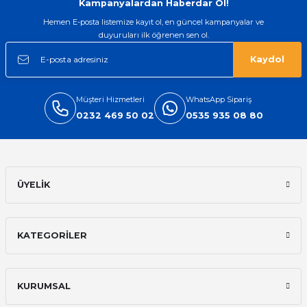
Kampanyalardan Haberdar Ol!
Hemen E-posta listemize kayıt ol, en güncel kampanyalar ve
duyuruları ilk öğrenen sen ol.
Kaydol
Müşteri Hizmetleri
WhatsApp Sipariş
0232 469 50 02
0535 935 08 80
ÜYELİK
KATEGORİLER
KURUMSAL