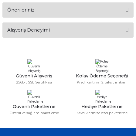
Önerileriniz
Soru Sor
Bu ürünün fiyat bilgisi, resim, ürün açıklamalarında ve diğer
Alışveriş Deneyimi
konularda yetersiz gördüğünüz noktaları öneri formunu
kullanarak tarafımıza iletebilirsiniz.
Görüş ve önerileriniz için teşekkür ederiz.
Sitemize ilk yorumu siz yapın!
Ürün resmi kalitesiz, bozuk veya görüntülenemiyor.
Ürün açıklamasında eksik bilgiler bulunuyor.
Deneyimini Paylaş
Ürün bilgilerinde hatalar bulunuyor.
Güvenli Alışveriş
Kolay Ödeme Seçeneği
256bit SSL Sertifikası
Kredi kartına 12 taksit imkanı
Ürün fiyatı diğer sitelerden daha pahalı.
Bu ürüne benzer farklı alternatifler olmalı.
Güvenli Paketleme
Hediye Paketleme
Özenli ve sağlam paketleme
Sevdiklerinize özel paketleme
Gönder