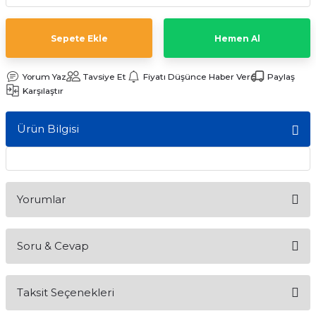
ları
Sepete Ekle
Hemen Al
Yorum Yaz
Tavsiye Et
Fiyatı Düşünce Haber Ver
Paylaş
Karşılaştır
Ürün Bilgisi
Yorumlar
Soru & Cevap
Bu ürüne ilk yorumu siz yapın!
Taksit Seçenekleri
Yorum Yaz
Ürün hakkında henüz soru sorulmamış.