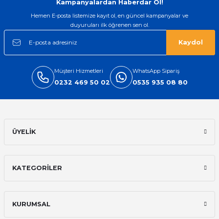
Kampanyalardan Haberdar Ol!
Hemen E-posta listemize kayıt ol, en güncel kampanyalar ve
duyuruları ilk öğrenen sen ol.
Kaydol
Müşteri Hizmetleri
WhatsApp Sipariş
0232 469 50 02
0535 935 08 80
ÜYELİK
KATEGORİLER
KURUMSAL