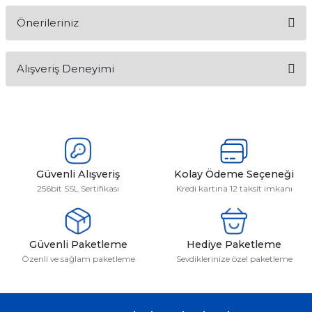
Önerileriniz
Soru Sor
Bu ürünün fiyat bilgisi, resim, ürün açıklamalarında ve diğer
Alışveriş Deneyimi
konularda yetersiz gördüğünüz noktaları öneri formunu
kullanarak tarafımıza iletebilirsiniz.
Görüş ve önerileriniz için teşekkür ederiz.
Sitemize ilk yorumu siz yapın!
Ürün resmi kalitesiz, bozuk veya görüntülenemiyor.
Ürün açıklamasında eksik bilgiler bulunuyor.
Deneyimini Paylaş
Ürün bilgilerinde hatalar bulunuyor.
Güvenli Alışveriş
Kolay Ödeme Seçeneği
256bit SSL Sertifikası
Kredi kartına 12 taksit imkanı
Ürün fiyatı diğer sitelerden daha pahalı.
Bu ürüne benzer farklı alternatifler olmalı.
Güvenli Paketleme
Hediye Paketleme
Özenli ve sağlam paketleme
Sevdiklerinize özel paketleme
Gönder