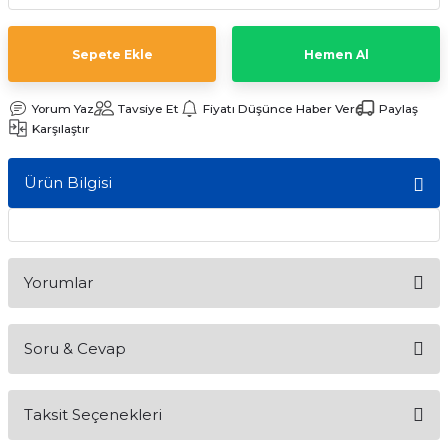
ları
Sepete Ekle
Hemen Al
Yorum Yaz
Tavsiye Et
Fiyatı Düşünce Haber Ver
Paylaş
Karşılaştır
Ürün Bilgisi
Yorumlar
Soru & Cevap
Bu ürüne ilk yorumu siz yapın!
Taksit Seçenekleri
Yorum Yaz
Ürün hakkında henüz soru sorulmamış.