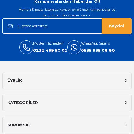
Kampanyalardan Haberdar Ol!
Hemen E-posta listemize kayıt ol, en güncel kampanyalar ve
duyuruları ilk öğrenen sen ol.
Kaydol
Müşteri Hizmetleri
WhatsApp Sipariş
0232 469 50 02
0535 935 08 80
ÜYELİK
KATEGORİLER
KURUMSAL