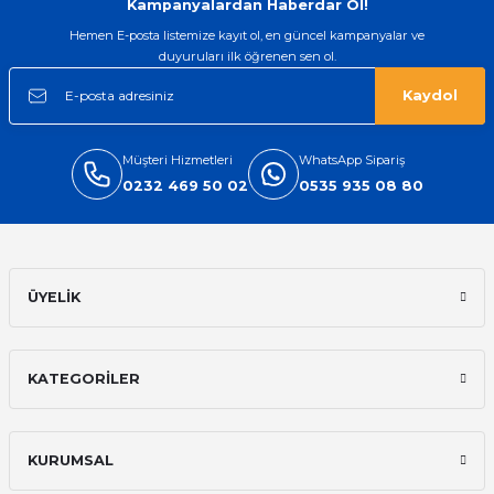
Kampanyalardan Haberdar Ol!
Hemen E-posta listemize kayıt ol, en güncel kampanyalar ve
duyuruları ilk öğrenen sen ol.
Kaydol
Müşteri Hizmetleri
WhatsApp Sipariş
0232 469 50 02
0535 935 08 80
ÜYELİK
KATEGORİLER
KURUMSAL