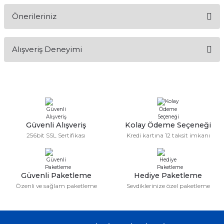
Önerileriniz
Soru Sor
Bu ürünün fiyat bilgisi, resim, ürün açıklamalarında ve diğer
Alışveriş Deneyimi
konularda yetersiz gördüğünüz noktaları öneri formunu
kullanarak tarafımıza iletebilirsiniz.
Görüş ve önerileriniz için teşekkür ederiz.
Sitemize ilk yorumu siz yapın!
Ürün resmi kalitesiz, bozuk veya görüntülenemiyor.
Ürün açıklamasında eksik bilgiler bulunuyor.
Deneyimini Paylaş
Ürün bilgilerinde hatalar bulunuyor.
Güvenli Alışveriş
Kolay Ödeme Seçeneği
256bit SSL Sertifikası
Kredi kartına 12 taksit imkanı
Ürün fiyatı diğer sitelerden daha pahalı.
Bu ürüne benzer farklı alternatifler olmalı.
Güvenli Paketleme
Hediye Paketleme
Özenli ve sağlam paketleme
Sevdiklerinize özel paketleme
Gönder