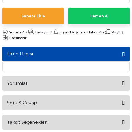
ları
Sepete Ekle
Hemen Al
Yorum Yaz
Tavsiye Et
Fiyatı Düşünce Haber Ver
Paylaş
Karşılaştır
Ürün Bilgisi
Yorumlar
Soru & Cevap
Bu ürüne ilk yorumu siz yapın!
Taksit Seçenekleri
Yorum Yaz
Ürün hakkında henüz soru sorulmamış.