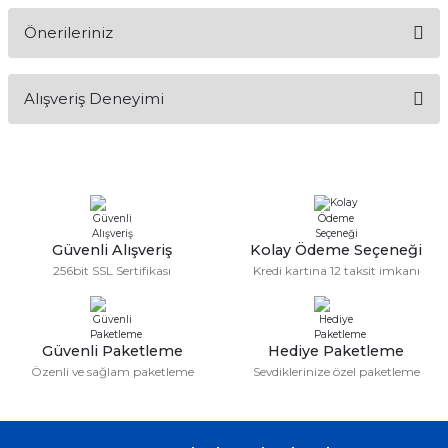
Önerileriniz
Soru Sor
Bu ürünün fiyat bilgisi, resim, ürün açıklamalarında ve diğer
Alışveriş Deneyimi
konularda yetersiz gördüğünüz noktaları öneri formunu
kullanarak tarafımıza iletebilirsiniz.
Görüş ve önerileriniz için teşekkür ederiz.
Sitemize ilk yorumu siz yapın!
Ürün resmi kalitesiz, bozuk veya görüntülenemiyor.
Ürün açıklamasında eksik bilgiler bulunuyor.
Deneyimini Paylaş
Ürün bilgilerinde hatalar bulunuyor.
Güvenli Alışveriş
Kolay Ödeme Seçeneği
256bit SSL Sertifikası
Kredi kartına 12 taksit imkanı
Ürün fiyatı diğer sitelerden daha pahalı.
Bu ürüne benzer farklı alternatifler olmalı.
Güvenli Paketleme
Hediye Paketleme
Özenli ve sağlam paketleme
Sevdiklerinize özel paketleme
Gönder