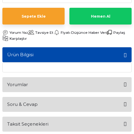
ları
Sepete Ekle
Hemen Al
Yorum Yaz
Tavsiye Et
Fiyatı Düşünce Haber Ver
Paylaş
Karşılaştır
Ürün Bilgisi
Yorumlar
Soru & Cevap
Bu ürüne ilk yorumu siz yapın!
Taksit Seçenekleri
Yorum Yaz
Ürün hakkında henüz soru sorulmamış.