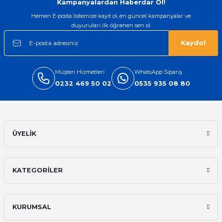
Kampanyalardan Haberdar Ol!
Hemen E-posta listemize kayıt ol, en güncel kampanyalar ve
duyuruları ilk öğrenen sen ol.
Kaydol
Müşteri Hizmetleri
WhatsApp Sipariş
0232 469 50 02
0535 935 08 80
ÜYELİK
KATEGORİLER
KURUMSAL