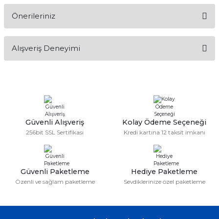
Önerileriniz
Soru Sor
Bu ürünün fiyat bilgisi, resim, ürün açıklamalarında ve diğer
Alışveriş Deneyimi
konularda yetersiz gördüğünüz noktaları öneri formunu
kullanarak tarafımıza iletebilirsiniz.
Görüş ve önerileriniz için teşekkür ederiz.
Sitemize ilk yorumu siz yapın!
Ürün resmi kalitesiz, bozuk veya görüntülenemiyor.
Ürün açıklamasında eksik bilgiler bulunuyor.
Deneyimini Paylaş
Ürün bilgilerinde hatalar bulunuyor.
Güvenli Alışveriş
Kolay Ödeme Seçeneği
256bit SSL Sertifikası
Kredi kartına 12 taksit imkanı
Ürün fiyatı diğer sitelerden daha pahalı.
Bu ürüne benzer farklı alternatifler olmalı.
Güvenli Paketleme
Hediye Paketleme
Özenli ve sağlam paketleme
Sevdiklerinize özel paketleme
Gönder