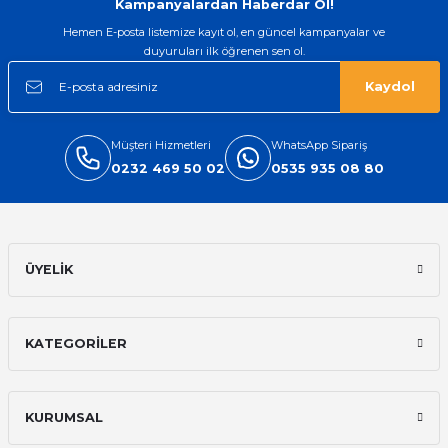
Kampanyalardan Haberdar Ol!
Hemen E-posta listemize kayıt ol, en güncel kampanyalar ve
duyuruları ilk öğrenen sen ol.
Kaydol
Müşteri Hizmetleri
WhatsApp Sipariş
0232 469 50 02
0535 935 08 80
ÜYELİK
KATEGORİLER
KURUMSAL