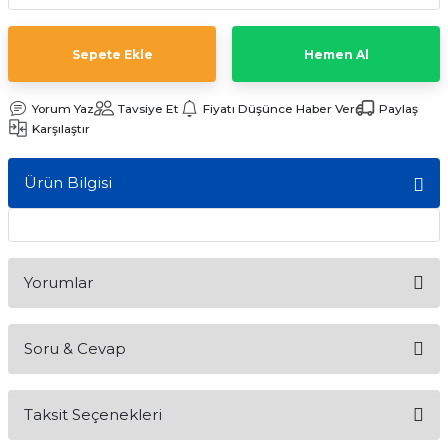
ları
Sepete Ekle
Hemen Al
Yorum Yaz
Tavsiye Et
Fiyatı Düşünce Haber Ver
Paylaş
Karşılaştır
Ürün Bilgisi
Yorumlar
Soru & Cevap
Bu ürüne ilk yorumu siz yapın!
Taksit Seçenekleri
Yorum Yaz
Ürün hakkında henüz soru sorulmamış.