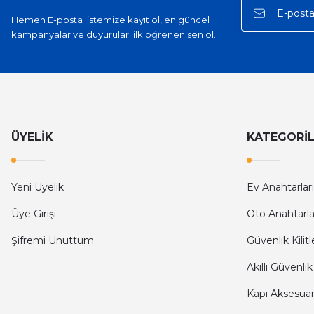
Hemen E-posta listemize kayıt ol, en güncel
kampanyalar ve duyuruları ilk öğrenen sen ol.
ÜYELİK
KATEGORİ
Yeni Üyelik
Ev Anahtarları
Üye Girişi
Oto Anahtarla
Şifremi Unuttum
Güvenlik Kilitl
Akıllı Güvenlik
Kapı Aksesuarl