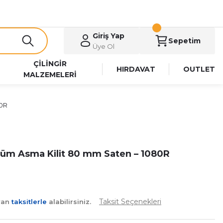
Giriş Yap
Sepetim
Üye Ol
ÇİLİNGİR
HIRDAVAT
OUTLET
MALZEMELERİ
80R
üm Asma Kilit 80 mm Saten – 1080R
Taksit Seçenekleri
yan
taksitlerle
alabilirsiniz.