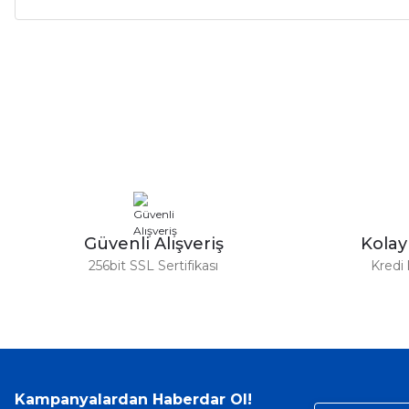
Bu ürünün fiyat bilgisi, resim, ürün açıklamalarında ve diğer ko
Görüş ve önerileriniz için teşekkür ederiz.
Ürün resmi kalitesiz, bozuk veya görüntülenemiyor.
Ürün açıklamasında eksik bilgiler bulunuyor.
Ürün bilgilerinde hatalar bulunuyor.
Ürün fiyatı diğer sitelerden daha pahalı.
Bu ürüne benzer farklı alternatifler olmalı.
Güvenli Alışveriş
Kola
256bit SSL Sertifikası
Kredi 
Kampanyalardan Haberdar Ol!