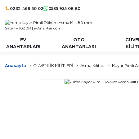
0232 469 50 02
0535 935 08 80
EV
OTO
GÜVE
ANAHTARLARI
ANAHTARLARI
KİLİT
Anasayfa
GÜVENLİK KİLİTLERİ
Asma Kilitler
Kayar Pimli As