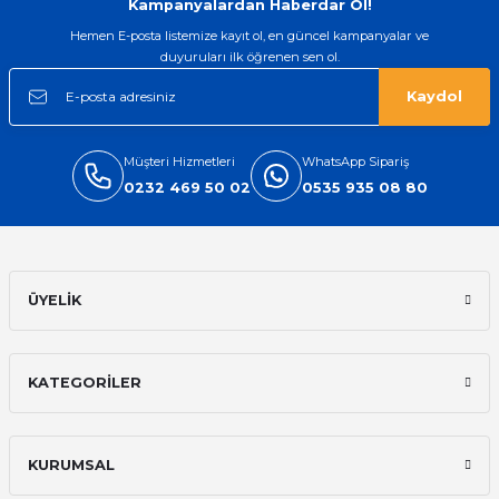
Kampanyalardan Haberdar Ol!
Hemen E-posta listemize kayıt ol, en güncel kampanyalar ve
duyuruları ilk öğrenen sen ol.
Kaydol
Müşteri Hizmetleri
WhatsApp Sipariş
0232 469 50 02
0535 935 08 80
ÜYELİK
KATEGORİLER
KURUMSAL