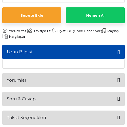
ları
Sepete Ekle
Hemen Al
Yorum Yaz
Tavsiye Et
Fiyatı Düşünce Haber Ver
Paylaş
Karşılaştır
Ürün Bilgisi
Yorumlar
Soru & Cevap
Bu ürüne ilk yorumu siz yapın!
Taksit Seçenekleri
Yorum Yaz
Ürün hakkında henüz soru sorulmamış.