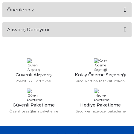
Önerileriniz
Soru Sor
Bu ürünün fiyat bilgisi, resim, ürün açıklamalarında ve diğer
Alışveriş Deneyimi
konularda yetersiz gördüğünüz noktaları öneri formunu
kullanarak tarafımıza iletebilirsiniz.
Görüş ve önerileriniz için teşekkür ederiz.
Sitemize ilk yorumu siz yapın!
Ürün resmi kalitesiz, bozuk veya görüntülenemiyor.
Ürün açıklamasında eksik bilgiler bulunuyor.
Deneyimini Paylaş
Ürün bilgilerinde hatalar bulunuyor.
Güvenli Alışveriş
Kolay Ödeme Seçeneği
256bit SSL Sertifikası
Kredi kartına 12 taksit imkanı
Ürün fiyatı diğer sitelerden daha pahalı.
Bu ürüne benzer farklı alternatifler olmalı.
Güvenli Paketleme
Hediye Paketleme
Özenli ve sağlam paketleme
Sevdiklerinize özel paketleme
Gönder