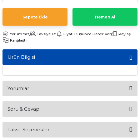
ları
Sepete Ekle
Hemen Al
Yorum Yaz
Tavsiye Et
Fiyatı Düşünce Haber Ver
Paylaş
Karşılaştır
Ürün Bilgisi
Yorumlar
Soru & Cevap
Bu ürüne ilk yorumu siz yapın!
Taksit Seçenekleri
Yorum Yaz
Ürün hakkında henüz soru sorulmamış.