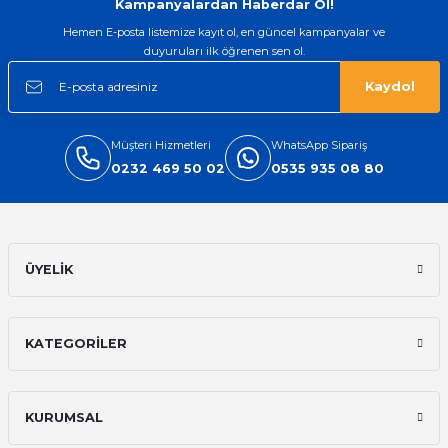
Kampanyalardan Haberdar Ol!
Hemen E-posta listemize kayıt ol, en güncel kampanyalar ve
duyuruları ilk öğrenen sen ol.
Kaydol
Müşteri Hizmetleri
WhatsApp Sipariş
0232 469 50 02
0535 935 08 80
ÜYELİK
KATEGORİLER
KURUMSAL