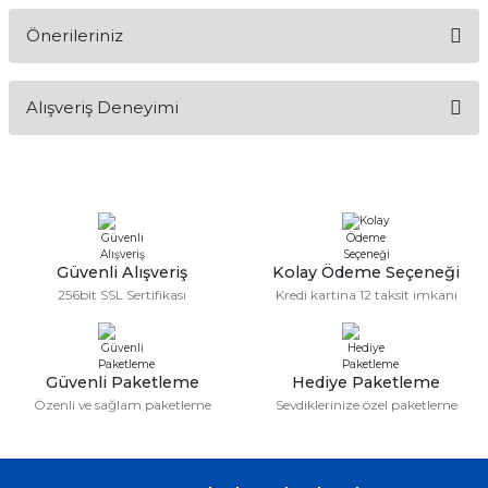
Önerileriniz
Soru Sor
Bu ürünün fiyat bilgisi, resim, ürün açıklamalarında ve diğer
Alışveriş Deneyimi
konularda yetersiz gördüğünüz noktaları öneri formunu
kullanarak tarafımıza iletebilirsiniz.
Görüş ve önerileriniz için teşekkür ederiz.
Sitemize ilk yorumu siz yapın!
Ürün resmi kalitesiz, bozuk veya görüntülenemiyor.
Ürün açıklamasında eksik bilgiler bulunuyor.
Deneyimini Paylaş
Ürün bilgilerinde hatalar bulunuyor.
Güvenli Alışveriş
Kolay Ödeme Seçeneği
256bit SSL Sertifikası
Kredi kartına 12 taksit imkanı
Ürün fiyatı diğer sitelerden daha pahalı.
Bu ürüne benzer farklı alternatifler olmalı.
Güvenli Paketleme
Hediye Paketleme
Özenli ve sağlam paketleme
Sevdiklerinize özel paketleme
Gönder