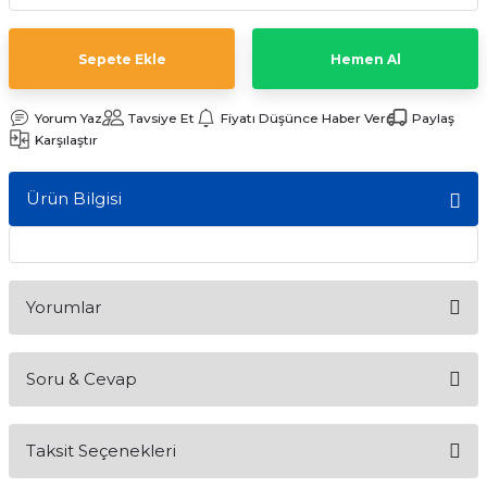
ları
Sepete Ekle
Hemen Al
Yorum Yaz
Tavsiye Et
Fiyatı Düşünce Haber Ver
Paylaş
Karşılaştır
Ürün Bilgisi
Yorumlar
Soru & Cevap
Bu ürüne ilk yorumu siz yapın!
Taksit Seçenekleri
Yorum Yaz
Ürün hakkında henüz soru sorulmamış.