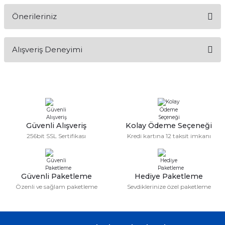
Önerileriniz
Soru Sor
Bu ürünün fiyat bilgisi, resim, ürün açıklamalarında ve diğer
Alışveriş Deneyimi
konularda yetersiz gördüğünüz noktaları öneri formunu
kullanarak tarafımıza iletebilirsiniz.
Görüş ve önerileriniz için teşekkür ederiz.
Sitemize ilk yorumu siz yapın!
Ürün resmi kalitesiz, bozuk veya görüntülenemiyor.
Ürün açıklamasında eksik bilgiler bulunuyor.
Deneyimini Paylaş
Ürün bilgilerinde hatalar bulunuyor.
Güvenli Alışveriş
Kolay Ödeme Seçeneği
256bit SSL Sertifikası
Kredi kartına 12 taksit imkanı
Ürün fiyatı diğer sitelerden daha pahalı.
Bu ürüne benzer farklı alternatifler olmalı.
Güvenli Paketleme
Hediye Paketleme
Özenli ve sağlam paketleme
Sevdiklerinize özel paketleme
Gönder