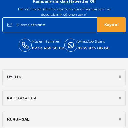
Kampanyalardan Haberdar Ol!
Hemen E-posta listemize kayıt ol, en güncel kampanyalar ve
duyuruları ilk öğrenen sen ol.
Kaydol
Müşteri Hizmetleri
WhatsApp Sipariş
0232 469 50 02
0535 935 08 80
ÜYELİK
KATEGORİLER
KURUMSAL