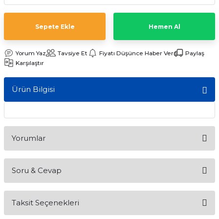
ları
Sepete Ekle
Hemen Al
Yorum Yaz
Tavsiye Et
Fiyatı Düşünce Haber Ver
Paylaş
Karşılaştır
Ürün Bilgisi
Yorumlar
Soru & Cevap
Bu ürüne ilk yorumu siz yapın!
Taksit Seçenekleri
Yorum Yaz
Ürün hakkında henüz soru sorulmamış.