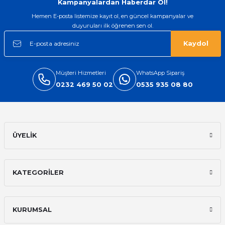
Kampanyalardan Haberdar Ol!
Hemen E-posta listemize kayıt ol, en güncel kampanyalar ve
duyuruları ilk öğrenen sen ol.
Kaydol
Müşteri Hizmetleri
WhatsApp Sipariş
0232 469 50 02
0535 935 08 80
ÜYELİK
KATEGORİLER
KURUMSAL