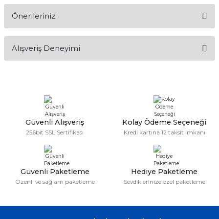
Önerileriniz
Soru Sor
Bu ürünün fiyat bilgisi, resim, ürün açıklamalarında ve diğer
Alışveriş Deneyimi
konularda yetersiz gördüğünüz noktaları öneri formunu
kullanarak tarafımıza iletebilirsiniz.
Görüş ve önerileriniz için teşekkür ederiz.
Sitemize ilk yorumu siz yapın!
Ürün resmi kalitesiz, bozuk veya görüntülenemiyor.
Ürün açıklamasında eksik bilgiler bulunuyor.
Deneyimini Paylaş
Ürün bilgilerinde hatalar bulunuyor.
Güvenli Alışveriş
Kolay Ödeme Seçeneği
256bit SSL Sertifikası
Kredi kartına 12 taksit imkanı
Ürün fiyatı diğer sitelerden daha pahalı.
Bu ürüne benzer farklı alternatifler olmalı.
Güvenli Paketleme
Hediye Paketleme
Özenli ve sağlam paketleme
Sevdiklerinize özel paketleme
Gönder