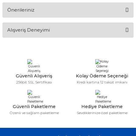
Önerileriniz
Soru Sor
Bu ürünün fiyat bilgisi, resim, ürün açıklamalarında ve diğer
Alışveriş Deneyimi
konularda yetersiz gördüğünüz noktaları öneri formunu
kullanarak tarafımıza iletebilirsiniz.
Görüş ve önerileriniz için teşekkür ederiz.
Sitemize ilk yorumu siz yapın!
Ürün resmi kalitesiz, bozuk veya görüntülenemiyor.
Ürün açıklamasında eksik bilgiler bulunuyor.
Deneyimini Paylaş
Ürün bilgilerinde hatalar bulunuyor.
Güvenli Alışveriş
Kolay Ödeme Seçeneği
256bit SSL Sertifikası
Kredi kartına 12 taksit imkanı
Ürün fiyatı diğer sitelerden daha pahalı.
Bu ürüne benzer farklı alternatifler olmalı.
Güvenli Paketleme
Hediye Paketleme
Özenli ve sağlam paketleme
Sevdiklerinize özel paketleme
Gönder