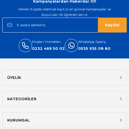
Kampanyalardan Haberdar Ol!
Hemen E-posta listemize kayıt ol, en güncel kampanyalar ve
duyuruları ilk öğrenen sen ol.
Kaydol
Müşteri Hizmetleri
WhatsApp Sipariş
0232 469 50 02
0535 935 08 80
ÜYELİK
KATEGORİLER
KURUMSAL