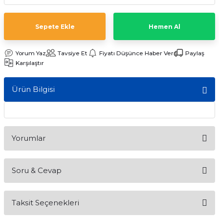
ları
Sepete Ekle
Hemen Al
Yorum Yaz
Tavsiye Et
Fiyatı Düşünce Haber Ver
Paylaş
Karşılaştır
Ürün Bilgisi
Yorumlar
Soru & Cevap
Bu ürüne ilk yorumu siz yapın!
Taksit Seçenekleri
Yorum Yaz
Ürün hakkında henüz soru sorulmamış.