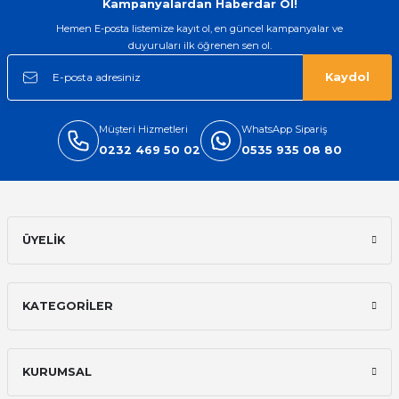
Kampanyalardan Haberdar Ol!
Hemen E-posta listemize kayıt ol, en güncel kampanyalar ve
duyuruları ilk öğrenen sen ol.
Kaydol
Müşteri Hizmetleri
WhatsApp Sipariş
0232 469 50 02
0535 935 08 80
ÜYELİK
KATEGORİLER
KURUMSAL