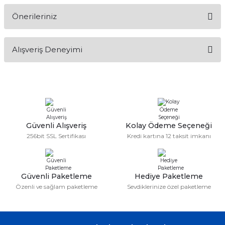
Önerileriniz
Soru Sor
Bu ürünün fiyat bilgisi, resim, ürün açıklamalarında ve diğer
Alışveriş Deneyimi
konularda yetersiz gördüğünüz noktaları öneri formunu
kullanarak tarafımıza iletebilirsiniz.
Görüş ve önerileriniz için teşekkür ederiz.
Sitemize ilk yorumu siz yapın!
Ürün resmi kalitesiz, bozuk veya görüntülenemiyor.
Ürün açıklamasında eksik bilgiler bulunuyor.
Deneyimini Paylaş
Ürün bilgilerinde hatalar bulunuyor.
Güvenli Alışveriş
Kolay Ödeme Seçeneği
256bit SSL Sertifikası
Kredi kartına 12 taksit imkanı
Ürün fiyatı diğer sitelerden daha pahalı.
Bu ürüne benzer farklı alternatifler olmalı.
Güvenli Paketleme
Hediye Paketleme
Özenli ve sağlam paketleme
Sevdiklerinize özel paketleme
Gönder