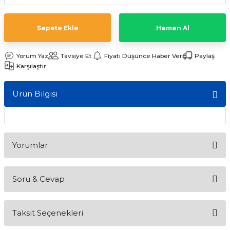
ları
Sepete Ekle
Hemen Al
Yorum Yaz
Tavsiye Et
Fiyatı Düşünce Haber Ver
Paylaş
Karşılaştır
Ürün Bilgisi
Yorumlar
Soru & Cevap
Bu ürüne ilk yorumu siz yapın!
Taksit Seçenekleri
Yorum Yaz
Ürün hakkında henüz soru sorulmamış.