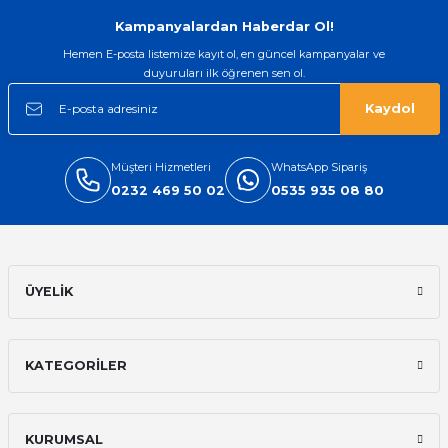
Gönder
Kampanyalardan Haberdar Ol!
Hemen E-posta listemize kayıt ol, en güncel kampanyalar ve
duyuruları ilk öğrenen sen ol.
Kaydol
Müşteri Hizmetleri
WhatsApp Sipariş
0232 469 50 02
0535 935 08 80
ÜYELİK
KATEGORİLER
KURUMSAL