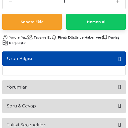
ları
Sepete Ekle
Hemen Al
Yorum Yaz
Tavsiye Et
Fiyatı Düşünce Haber Ver
Paylaş
Karşılaştır
Ürün Bilgisi
Yorumlar
Soru & Cevap
Bu ürüne ilk yorumu siz yapın!
Taksit Seçenekleri