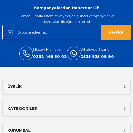
Gönder
Kampanyalardan Haberdar Ol!
Hemen E-posta listemize kayıt ol, en güncel kampanyalar ve
duyuruları ilk öğrenen sen ol.
Kaydol
Müşteri Hizmetleri
WhatsApp Sipariş
0232 469 50 02
0535 935 08 80
ÜYELİK
KATEGORİLER
KURUMSAL