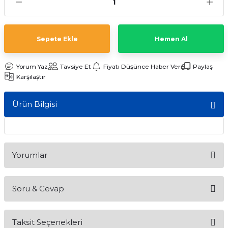
ları
Sepete Ekle
Hemen Al
Yorum Yaz
Tavsiye Et
Fiyatı Düşünce Haber Ver
Paylaş
Karşılaştır
Ürün Bilgisi
Yorumlar
Soru & Cevap
Bu ürüne ilk yorumu siz yapın!
Taksit Seçenekleri