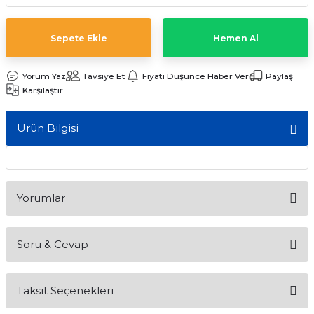
ları
Sepete Ekle
Hemen Al
Yorum Yaz
Tavsiye Et
Fiyatı Düşünce Haber Ver
Paylaş
Karşılaştır
Ürün Bilgisi
Yorumlar
Soru & Cevap
Bu ürüne ilk yorumu siz yapın!
Taksit Seçenekleri
Yorum Yaz
Ürün hakkında henüz soru sorulmamış.