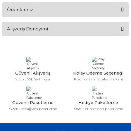
Önerileriniz
Soru Sor
Bu ürünün fiyat bilgisi, resim, ürün açıklamalarında ve diğer
Alışveriş Deneyimi
konularda yetersiz gördüğünüz noktaları öneri formunu
kullanarak tarafımıza iletebilirsiniz.
Görüş ve önerileriniz için teşekkür ederiz.
Sitemize ilk yorumu siz yapın!
Ürün resmi kalitesiz, bozuk veya görüntülenemiyor.
Ürün açıklamasında eksik bilgiler bulunuyor.
Deneyimini Paylaş
Ürün bilgilerinde hatalar bulunuyor.
Güvenli Alışveriş
Kolay Ödeme Seçeneği
256bit SSL Sertifikası
Kredi kartına 12 taksit imkanı
Ürün fiyatı diğer sitelerden daha pahalı.
Bu ürüne benzer farklı alternatifler olmalı.
Güvenli Paketleme
Hediye Paketleme
Özenli ve sağlam paketleme
Sevdiklerinize özel paketleme
Gönder