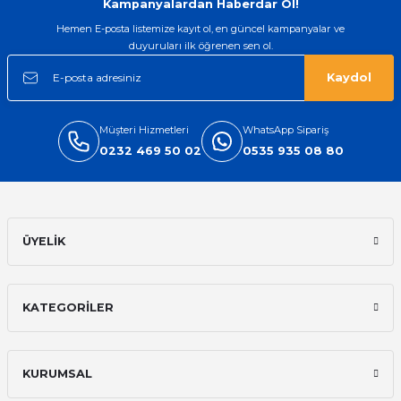
Kampanyalardan Haberdar Ol!
Hemen E-posta listemize kayıt ol, en güncel kampanyalar ve
duyuruları ilk öğrenen sen ol.
Kaydol
Müşteri Hizmetleri
WhatsApp Sipariş
0232 469 50 02
0535 935 08 80
ÜYELİK
KATEGORİLER
KURUMSAL