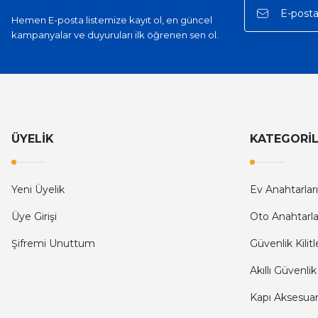
Hemen E-posta listemize kayıt ol, en güncel
kampanyalar ve duyuruları ilk öğrenen sen ol.
ÜYELİK
KATEGORİ
Yeni Üyelik
Ev Anahtarları
Üye Girişi
Oto Anahtarla
Şifremi Unuttum
Güvenlik Kilitl
Akıllı Güvenlik
Kapı Aksesuarl