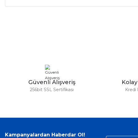
Bu ürünün fiyat bilgisi, resim, ürün açıklamalarında ve diğer ko
Görüş ve önerileriniz için teşekkür ederiz.
Ürün resmi kalitesiz, bozuk veya görüntülenemiyor.
Ürün açıklamasında eksik bilgiler bulunuyor.
Ürün bilgilerinde hatalar bulunuyor.
Ürün fiyatı diğer sitelerden daha pahalı.
Bu ürüne benzer farklı alternatifler olmalı.
Güvenli Alışveriş
Kola
256bit SSL Sertifikası
Kredi 
Kampanyalardan Haberdar Ol!