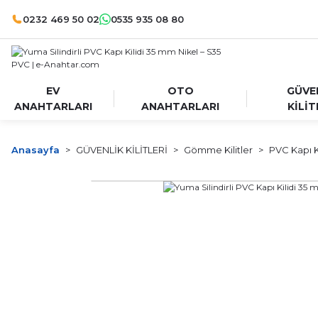
0232 469 50 02
0535 935 08 80
EV
OTO
GÜVE
ANAHTARLARI
ANAHTARLARI
KİLİT
Anasayfa
GÜVENLİK KİLİTLERİ
Gömme Kilitler
PVC Kapı Ki