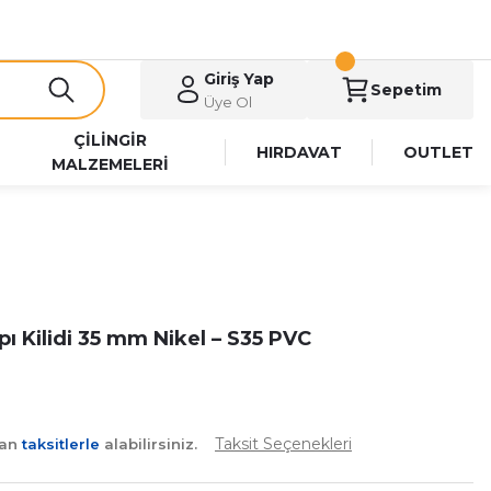
Giriş Yap
Sepetim
Üye Ol
ÇİLİNGİR
HIRDAVAT
OUTLET
MALZEMELERİ
pı Kilidi 35 mm Nikel – S35 PVC
Taksit Seçenekleri
yan
taksitlerle
alabilirsiniz.