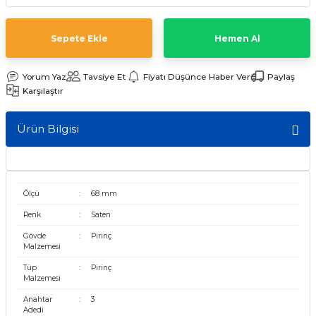
ları
Sepete Ekle
Hemen Al
Yorum Yaz
Tavsiye Et
Fiyatı Düşünce Haber Ver
Paylaş
Karşılaştır
Ürün Bilgisi
Ölçü
:
68 mm
Renk
:
Saten
Gövde
:
Pirinç
Malzemesi
Tüp
:
Pirinç
Malzemesi
Anahtar
:
3
Adedi