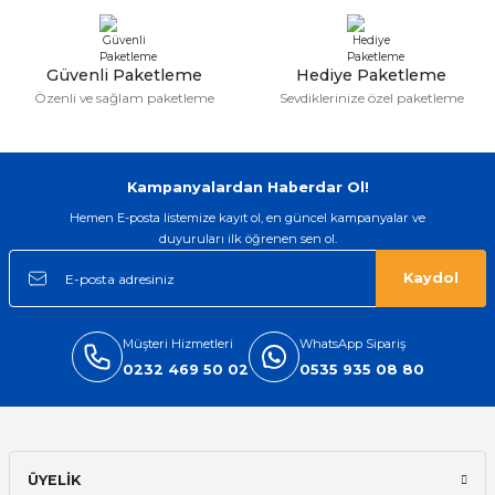
ları
Güvenli Paketleme
Hediye Paketleme
Özenli ve sağlam paketleme
Sevdiklerinize özel paketleme
Kampanyalardan Haberdar Ol!
Hemen E-posta listemize kayıt ol, en güncel kampanyalar ve
duyuruları ilk öğrenen sen ol.
Kaydol
Müşteri Hizmetleri
WhatsApp Sipariş
0232 469 50 02
0535 935 08 80
ÜYELİK