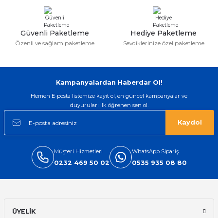
ları
Güvenli Paketleme
Hediye Paketleme
Özenli ve sağlam paketleme
Sevdiklerinize özel paketleme
Kampanyalardan Haberdar Ol!
Hemen E-posta listemize kayıt ol, en güncel kampanyalar ve
duyuruları ilk öğrenen sen ol.
Kaydol
Müşteri Hizmetleri
WhatsApp Sipariş
0232 469 50 02
0535 935 08 80
ÜYELİK